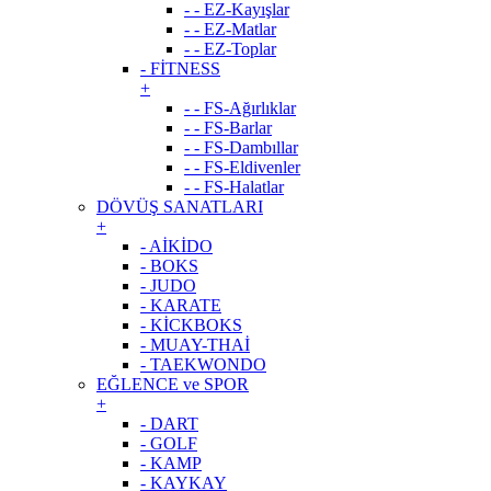
- - EZ-Kayışlar
- - EZ-Matlar
- - EZ-Toplar
- FİTNESS
+
- - FS-Ağırlıklar
- - FS-Barlar
- - FS-Dambıllar
- - FS-Eldivenler
- - FS-Halatlar
DÖVÜŞ SANATLARI
+
- AİKİDO
- BOKS
- JUDO
- KARATE
- KİCKBOKS
- MUAY-THAİ
- TAEKWONDO
EĞLENCE ve SPOR
+
- DART
- GOLF
- KAMP
- KAYKAY