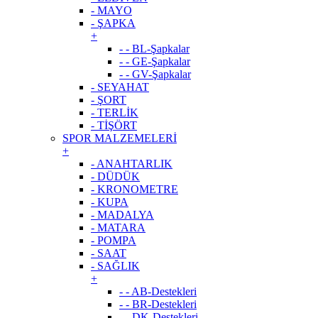
- MAYO
- ŞAPKA
+
- - BL-Şapkalar
- - GE-Şapkalar
- - GV-Şapkalar
- SEYAHAT
- ŞORT
- TERLİK
- TİŞÖRT
SPOR MALZEMELERİ
+
- ANAHTARLIK
- DÜDÜK
- KRONOMETRE
- KUPA
- MADALYA
- MATARA
- POMPA
- SAAT
- SAĞLIK
+
- - AB-Destekleri
- - BR-Destekleri
- - DK-Destekleri