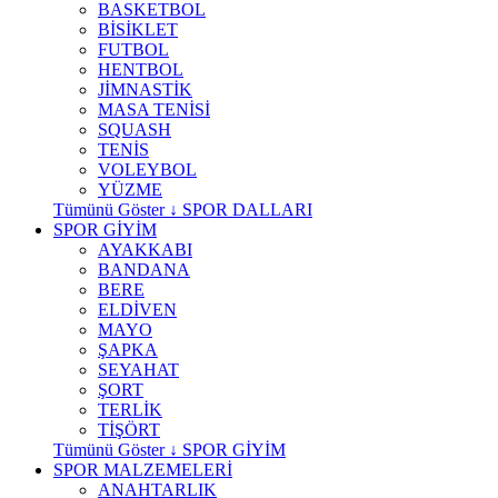
BASKETBOL
BİSİKLET
FUTBOL
HENTBOL
JİMNASTİK
MASA TENİSİ
SQUASH
TENİS
VOLEYBOL
YÜZME
Tümünü Göster ↓ SPOR DALLARI
SPOR GİYİM
AYAKKABI
BANDANA
BERE
ELDİVEN
MAYO
ŞAPKA
SEYAHAT
ŞORT
TERLİK
TİŞÖRT
Tümünü Göster ↓ SPOR GİYİM
SPOR MALZEMELERİ
ANAHTARLIK