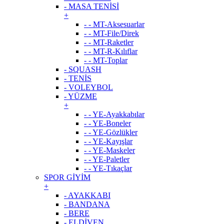
- MASA TENİSİ
+
- - MT-Aksesuarlar
- - MT-File/Direk
- - MT-Raketler
- - MT-R-Kılıflar
- - MT-Toplar
- SQUASH
- TENİS
- VOLEYBOL
- YÜZME
+
- - YE-Ayakkabılar
- - YE-Boneler
- - YE-Gözlükler
- - YE-Kayışlar
- - YE-Maskeler
- - YE-Paletler
- - YE-Tıkaçlar
SPOR GİYİM
+
- AYAKKABI
- BANDANA
- BERE
- ELDİVEN