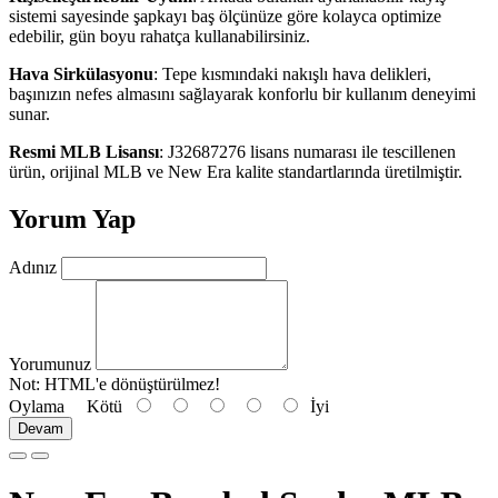
sistemi sayesinde şapkayı baş ölçünüze göre kolayca optimize
edebilir, gün boyu rahatça kullanabilirsiniz.
Hava Sirkülasyonu
: Tepe kısmındaki nakışlı hava delikleri,
başınızın nefes almasını sağlayarak konforlu bir kullanım deneyimi
sunar.
Resmi MLB Lisansı
: J32687276 lisans numarası ile tescillenen
ürün, orijinal MLB ve New Era kalite standartlarında üretilmiştir.
Yorum Yap
Adınız
Yorumunuz
Not:
HTML'e dönüştürülmez!
Oylama
Kötü
İyi
Devam