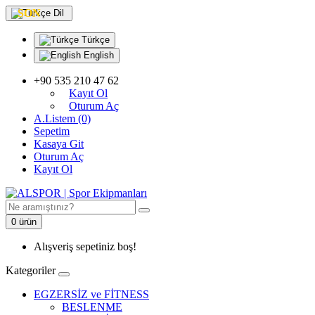
SON
Dil
Türkçe
English
+90 535 210 47 62
Kayıt Ol
Oturum Aç
A.Listem (0)
Sepetim
Kasaya Git
Oturum Aç
Kayıt Ol
0 ürün
Alışveriş sepetiniz boş!
Kategoriler
EGZERSİZ ve FİTNESS
BESLENME