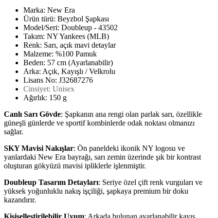
Marka: New Era
Ürün türü: Beyzbol Şapkası
Model/Seri: Doubleup - 43502
Takım: NY Yankees (MLB)
Renk: Sarı, açık mavi detaylar
Malzeme: %100 Pamuk
Beden: 57 cm (Ayarlanabilir)
Arka: Açık, Kayışlı / Velkrolu
Lisans No: J32687276
Cinsiyet: Unisex
Ağırlık: 150 g
Canlı Sarı Gövde
: Şapkanın ana rengi olan parlak sarı, özellikle
güneşli günlerde ve sportif kombinlerde odak noktası olmanızı
sağlar.
SKY Mavisi Nakışlar
: Ön paneldeki ikonik NY logosu ve
yanlardaki New Era bayrağı, sarı zemin üzerinde şık bir kontrast
oluşturan gökyüzü mavisi ipliklerle işlenmiştir.
Doubleup Tasarım Detayları
: Seriye özel çift renk vurguları ve
yüksek yoğunluklu nakış işçiliği, şapkaya premium bir doku
kazandırır.
Kişiselleştirilebilir Uyum
: Arkada bulunan ayarlanabilir kayış