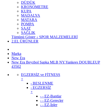
DÜDÜK
KRONOMETRE
KUPA
MADALYA
MATARA
POMPA
SAAT
SAĞLIK
Tümünü Göster ↓ SPOR MALZEMELERİ
2.EL ÜRÜNLER
Marka
New Era
New Era Beyzbol Şapka MLB NY.Yankees DOUBLEUP
43502
EGZERSİZ ve FİTNESS
+
- BESLENME
- EGZERSİZ
+
- - EZ-Bantlar
- - EZ-Gereçler
- - EZ-İpler