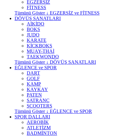
EGZERSİZ
FİTNESS
Tümünü Göster ↓ EGZERSİZ ve FİTNESS
DÖVÜŞ SANATLARI
AİKİDO
BOKS
JUDO
KARATE
KİCKBOKS
MUAY-THAİ
TAEKWONDO
Tümünü Göster ↓ DÖVÜŞ SANATLARI
EĞLENCE ve SPOR
DART
GOLF
KAMP
KAYKAY
PATEN
SATRANÇ
SCOOTERS
Tümünü Göster ↓ EĞLENCE ve SPOR
SPOR DALLARI
AEROBİK
ATLETİZM
BADMİNTON