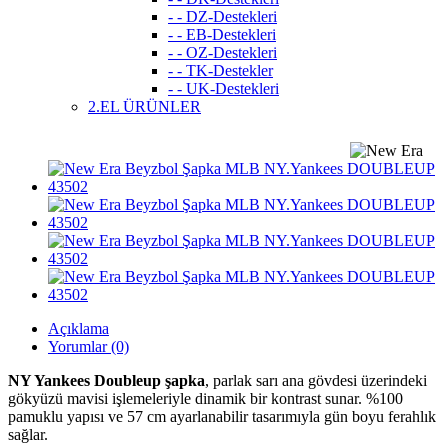
- - DZ-Destekleri
- - EB-Destekleri
- - OZ-Destekleri
- - TK-Destekler
- - UK-Destekleri
2.EL ÜRÜNLER
Açıklama
Yorumlar (0)
NY Yankees Doubleup şapka
, parlak sarı ana gövdesi üzerindeki
gökyüzü mavisi işlemeleriyle dinamik bir kontrast sunar. %100
pamuklu yapısı ve 57 cm ayarlanabilir tasarımıyla gün boyu ferahlık
sağlar.