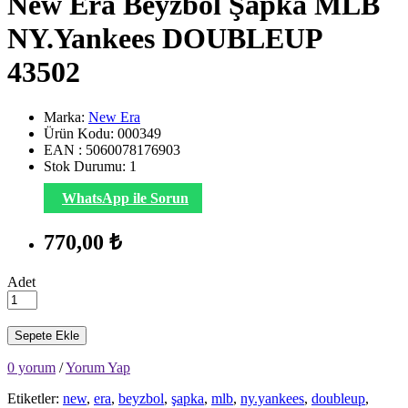
New Era Beyzbol Şapka MLB
NY.Yankees DOUBLEUP
43502
Marka:
New Era
Ürün Kodu: 000349
EAN : 5060078176903
Stok Durumu:
1
WhatsApp ile Sorun
770,00 ₺
Adet
Sepete Ekle
0 yorum
/
Yorum Yap
Etiketler:
new
,
era
,
beyzbol
,
şapka
,
mlb
,
ny.yankees
,
doubleup
,