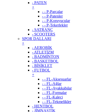
- PATEN
+
- - P-Parçalar
- - P-Patenler
- - P-Koruyucular
- - P-Tekerlekler
- SATRANÇ
- SCOOTERS
SPOR DALLARI
+
- AEROBİK
- ATLETİZM
- BADMİNTON
- BASKETBOL
- BİSİKLET
- FUTBOL
+
- - FL-Aksesuarlar
- - FL-Ağlar
- - FL-Ayakkabılar
- - FL-Formalar
- - FL-Kaleci
- - FL-Tekmelikler
- HENTBOL
- JİMNASTİK