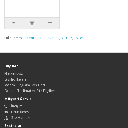
Etiketler:
exe
,
havuz
,
paleti
,
f2803s
,
sarı
,
sz
,
36-38
Bilgiler
Hakkımızda
Gizlilik İlkeleri
İade ve Değişim Koşulları
Ödeme,Teslimat ve Site Bilgileri
Müşteri Servisi
İletişim
Ürün İadesi
Site Haritası
Ekstralar