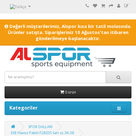
Değerli müşterilerimiz, Alspor kısa bir tatil molasında.
Ürünler satışta. Siparişleriniz 10 Ağustos'tan itibaren
gönderilmeye başlanacaktır.
0 ürün
Kategoriler
SPOR DALLARI
EXE Havuz Paleti F2803S Sarı sz 36-38