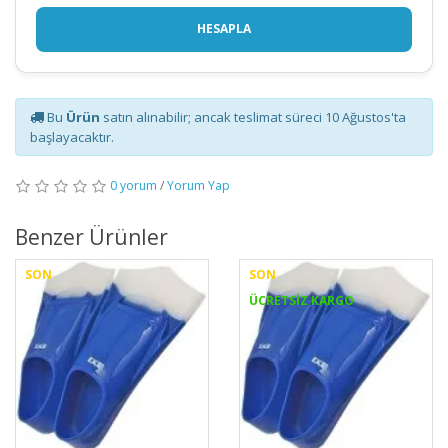
HESAPLA
Bu
Ürün
satın alınabilir; ancak teslimat süreci 10 Ağustos'ta
başlayacaktır.
0 yorum
/
Yorum Yap
Benzer Ürünler
SON
SON
ÜCRETSİZ KARGO