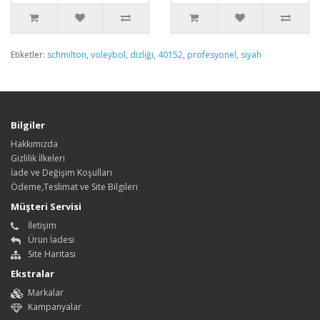
Etiketler:
schmilton
,
voleybol
,
dizliği
,
40152
,
profesyonel
,
siyah
Bilgiler
Hakkımızda
Gizlilik İlkeleri
İade ve Değişim Koşulları
Ödeme,Teslimat ve Site Bilgileri
Müşteri Servisi
İletişim
Ürün İadesi
Site Haritası
Ekstralar
Markalar
Kampanyalar