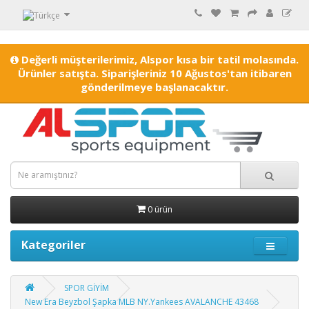
Değerli müşterilerimiz, Alspor kısa bir tatil molasında.
Ürünler satışta. Siparişleriniz 10 Ağustos'tan itibaren
gönderilmeye başlanacaktır.
0 ürün
Kategoriler
SPOR GİYİM
New Era Beyzbol Şapka MLB NY.Yankees AVALANCHE 43468