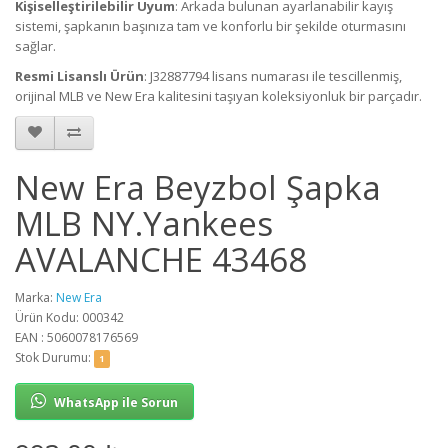
Kişiselleştirilebilir Uyum
: Arkada bulunan ayarlanabilir kayış
sistemi, şapkanın başınıza tam ve konforlu bir şekilde oturmasını
sağlar.
Resmi Lisanslı Ürün
: J32887794 lisans numarası ile tescillenmiş,
orijinal MLB ve New Era kalitesini taşıyan koleksiyonluk bir parçadır.
New Era Beyzbol Şapka
MLB NY.Yankees
AVALANCHE 43468
Marka:
New Era
Ürün Kodu: 000342
EAN : 5060078176569
Stok Durumu:
1
WhatsApp ile Sorun