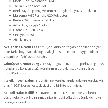
Model/Seri: Avalanche - 43468
Takım: NY Yankees (MLB)
Renk: Siyah, gümüş ve kırmızı detaylar, beyaz siperlik altı
Malzeme:
%80 Pamuk, %20 Polyester
Beden: 58 cm (Ayarlanabilir)
Arka: Açık, Kayışlı / Tokalı
Lisans No: J32887794
Cinsiyet: Unisex
Ağırlık: 150 g
Avalanche Grafik Tasarımı
: Şapkanın ön ve yan panellerinde yer
alan farklı boyutlardaki logo nakışları, serinin ismine uygun olarak
dinamik bir "çığ" etkisi yaratır.
Gümüş ve Kırmızı Vurgular
: Siyah gövde üzerinde parlayan gümüş
nakışlar ve kontrast sağlayan kırmızı detaylar, şapkanın görsel
derinliğini artırır.
İkonik "1903" Nakışı
: Siperliğin sol yan kısmında, takımın kuruluş yılı
olan "1903" ibaresi estetik çizgilerle birlikte işlenmiştir.
Kaliteli Nakış İşçiliği
: Ön paneldeki ana NY logosu ve yanlardaki
süslemeler, New Era'nın imza niteliğindeki yüksek yoğunluklu nakış
tekniğiyle üretilmiştir.