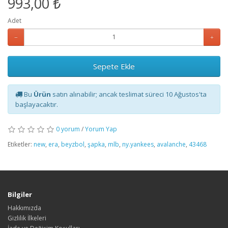
993,00 ₺
Adet
Sepete Ekle
Bu
Ürün
satın alınabilir; ancak teslimat süreci 10 Ağustos'ta
başlayacaktır.
0 yorum
/
Yorum Yap
Etiketler:
new
,
era
,
beyzbol
,
şapka
,
mlb
,
ny.yankees
,
avalanche
,
43468
Bilgiler
Hakkımızda
Gizlilik İlkeleri