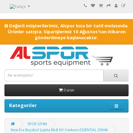
Değerli müşterilerimiz, Alspor kısa bir tatil molasında.
Ürünler satışta. Siparişleriniz 10 Ağustos'tan itibaren
gönderilmeye başlanacaktır.
0 ürün
Kategoriler
SPOR GİYİM
New Era Beyzbol Şapka MLB NY.Yankees ESSENTIAL 39946