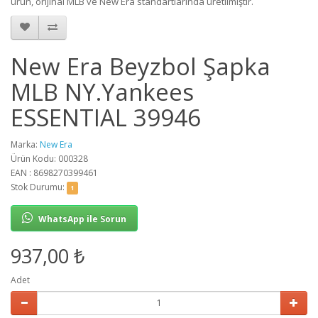
ürün, orijinal MLB ve New Era standartlarında üretilmiştir.
New Era Beyzbol Şapka
MLB NY.Yankees
ESSENTIAL 39946
Marka:
New Era
Ürün Kodu: 000328
EAN : 8698270399461
Stok Durumu:
1
WhatsApp ile Sorun
937,00 ₺
Adet