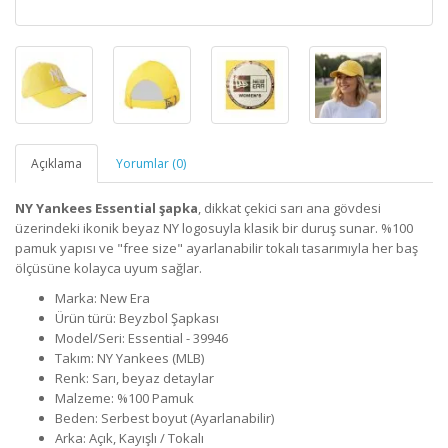
Açıklama
Yorumlar (0)
NY Yankees Essential şapka
, dikkat çekici sarı ana gövdesi
üzerindeki ikonik beyaz NY logosuyla klasik bir duruş sunar. %100
pamuk yapısı ve "free size" ayarlanabilir tokalı tasarımıyla her baş
ölçüsüne kolayca uyum sağlar.
Marka: New Era
Ürün türü: Beyzbol Şapkası
Model/Seri: Essential - 39946
Takım: NY Yankees (MLB)
Renk: Sarı, beyaz detaylar
Malzeme: %100 Pamuk
Beden: Serbest boyut (Ayarlanabilir)
Arka: Açık, Kayışlı / Tokalı