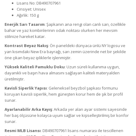
Lisans No: DB490707961
Cinsiyet: Unisex
Ağırlık: 150 g
Enerjik Sarı Tasarım
: Şapkanın ana rengi olan canlı sarı, özellikle
bahar ve yaz kombinlerinin odak noktası olurken her mevsim
stilinize hareket katar.
Kontrast Beyaz Nakış
: Ön paneldeki dünyaca ünlü NY logosu ve
yan kısımdaki New Era bayrağı, sarı zemin üzerinde net bir şekilde
öne çıkan beyaz ipliklerle işlenmiştir.
Yüksek Kaliteli Pamuklu Doku
: Uzun süreli kullanıma uygun,
dayanıklı ve başın hava almasını sağlayan kaliteli materyalden
üretilmiştir.
Kavisli Siperlik Yapısı
: Geleneksel beyzbol şapkası formunu
koruyan kavisli siperlik, hem güneşten korur hem de şık bir profil
sunar.
Ayarlanabilir Arka Kayış
: Arkada yer alan ayar sistemi sayesinde
her baş ölçüsüne kolayca uyum sağlar ve kişiselleştirilmiş bir konfor
sunar.
Resmi MLB Lisansı
: DB490707961 lisans numarası ile tescillenen