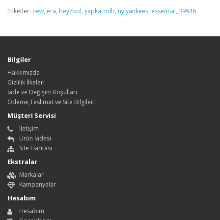
Etiketler:
new
,
era
,
beyzbol
,
şapka
,
mlb
,
ny.yankees
,
essential
,
39946
Bilgiler
Hakkımızda
Gizlilik İlkeleri
İade ve Değişim Koşulları
Ödeme,Teslimat ve Site Bilgileri
Müşteri Servisi
İletişim
Ürün İadesi
Site Haritası
Ekstralar
Markalar
Kampanyalar
Hesabım
Hesabım