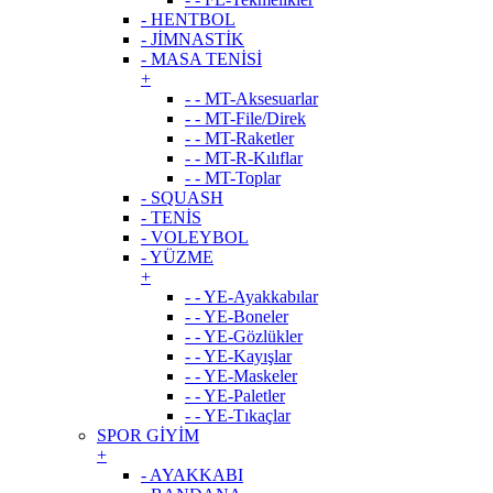
- HENTBOL
- JİMNASTİK
- MASA TENİSİ
+
- - MT-Aksesuarlar
- - MT-File/Direk
- - MT-Raketler
- - MT-R-Kılıflar
- - MT-Toplar
- SQUASH
- TENİS
- VOLEYBOL
- YÜZME
+
- - YE-Ayakkabılar
- - YE-Boneler
- - YE-Gözlükler
- - YE-Kayışlar
- - YE-Maskeler
- - YE-Paletler
- - YE-Tıkaçlar
SPOR GİYİM
+
- AYAKKABI