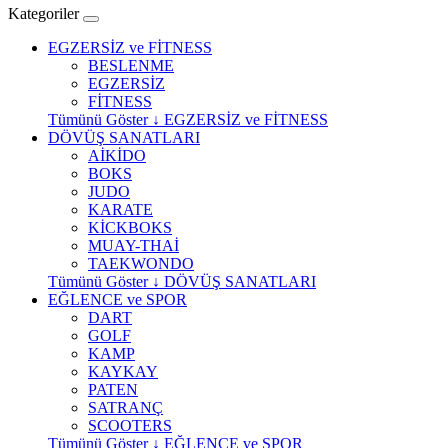
Kategoriler
EGZERSİZ ve FİTNESS
BESLENME
EGZERSİZ
FİTNESS
Tümünü Göster ↓ EGZERSİZ ve FİTNESS
DÖVÜŞ SANATLARI
AİKİDO
BOKS
JUDO
KARATE
KİCKBOKS
MUAY-THAİ
TAEKWONDO
Tümünü Göster ↓ DÖVÜŞ SANATLARI
EĞLENCE ve SPOR
DART
GOLF
KAMP
KAYKAY
PATEN
SATRANÇ
SCOOTERS
Tümünü Göster ↓ EĞLENCE ve SPOR