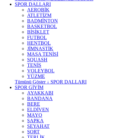
SPOR DALLARI
AEROBİK
ATLETİZM
BADMİNTON
BASKETBOL
BİSİKLET
FUTBOL
HENTBOL
JİMNASTİK
MASA TENİSİ
SQUASH
TENİS
VOLEYBOL
YÜZME
Tümünü Göster ↓ SPOR DALLARI
SPOR GİYİM
AYAKKABI
BANDANA
BERE
ELDİVEN
MAYO
ŞAPKA
SEYAHAT
ŞORT
TERLİK