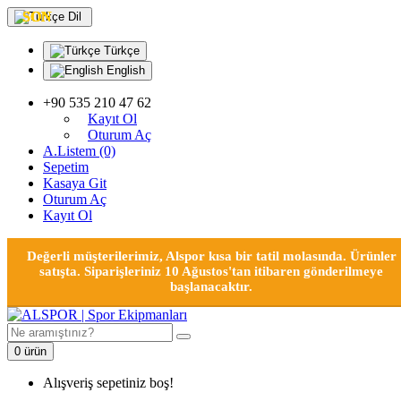
SON
SON
SON
SON
Dil
Türkçe
English
+90 535 210 47 62
Kayıt Ol
Oturum Aç
A.Listem (0)
Sepetim
Kasaya Git
Oturum Aç
Kayıt Ol
Değerli müşterilerimiz, Alspor kısa bir tatil molasında. Ürünler
satışta. Siparişleriniz 10 Ağustos'tan itibaren gönderilmeye
başlanacaktır.
0 ürün
Alışveriş sepetiniz boş!