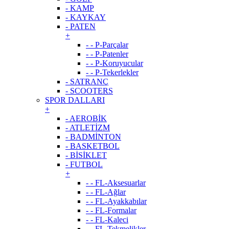
- KAMP
- KAYKAY
- PATEN
+
- - P-Parçalar
- - P-Patenler
- - P-Koruyucular
- - P-Tekerlekler
- SATRANÇ
- SCOOTERS
SPOR DALLARI
+
- AEROBİK
- ATLETİZM
- BADMİNTON
- BASKETBOL
- BİSİKLET
- FUTBOL
+
- - FL-Aksesuarlar
- - FL-Ağlar
- - FL-Ayakkabılar
- - FL-Formalar
- - FL-Kaleci
- - FL-Tekmelikler