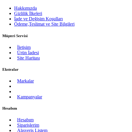
Hakkımızda
Gizlilik İlkeleri
İade ve Değişim Koşulları
Ödeme,Teslimat ve Site Bilgileri
Müşteri Servisi
İletişim
Ürün İadesi
Site Haritası
Ekstralar
Markalar
Kampanyalar
Hesabım
Hesabım
Siparişlerim
Alışveriş Listem