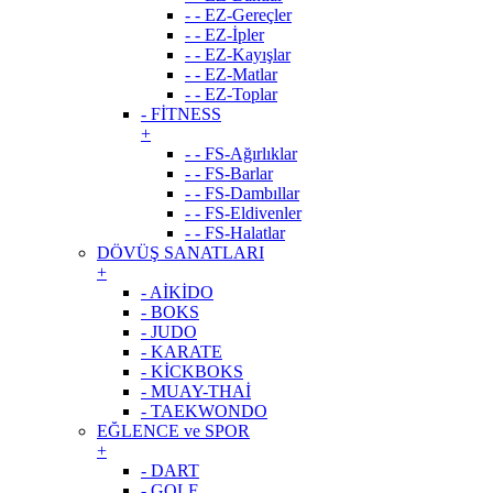
- - EZ-Gereçler
- - EZ-İpler
- - EZ-Kayışlar
- - EZ-Matlar
- - EZ-Toplar
- FİTNESS
+
- - FS-Ağırlıklar
- - FS-Barlar
- - FS-Dambıllar
- - FS-Eldivenler
- - FS-Halatlar
DÖVÜŞ SANATLARI
+
- AİKİDO
- BOKS
- JUDO
- KARATE
- KİCKBOKS
- MUAY-THAİ
- TAEKWONDO
EĞLENCE ve SPOR
+
- DART
- GOLF