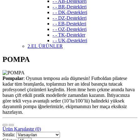
- - AB-Destekleri
- - BR-Destekleri
- - DK-Destekleri
- - DZ-Destekleri
- - EB-Destekleri
- - OZ-Destekleri
- - TK-Destekler
- - UK-Destekleri
2.EL ÜRÜNLER
POMPA
Pompalar
: Oyunun temposu asla düşmesin! Futboldan pilatese
kadar tüm branşlarda, toplarınızı her an ideal basınçta tutacak
profesyonel çözümleri keşfedin. Hem itme hem çekme anında hava
basan çift etkili pratik modellerle zamandan kazanın. İhtiyacınıza
göre tekli veya avantajlı setler (10’lu/100’lü) halindeki yüksek
dayanımlı pompa iğnelerimizle, ekipmanınızı her maça eksiksiz
hazırlayın.
Ürün Karşılaştır (0)
Sırala: