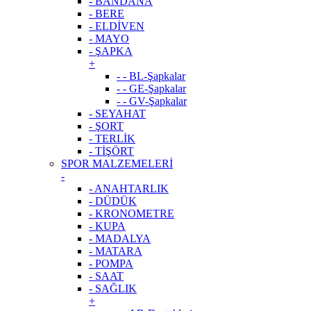
- BANDANA
- BERE
- ELDİVEN
- MAYO
- ŞAPKA
+
- - BL-Şapkalar
- - GE-Şapkalar
- - GV-Şapkalar
- SEYAHAT
- ŞORT
- TERLİK
- TİŞÖRT
SPOR MALZEMELERİ
-
- ANAHTARLIK
- DÜDÜK
- KRONOMETRE
- KUPA
- MADALYA
- MATARA
- POMPA
- SAAT
- SAĞLIK
+