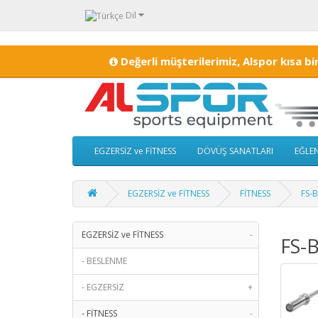
Dil
Değerli müşterilerimiz, Alspor kısa bi
EGZERSİZ ve FİTNESS
DÖVÜŞ SANATLARI
EĞLEN
EGZERSİZ ve FİTNESS
FİTNESS
FS-B
EGZERSİZ ve FİTNESS
-
FS-B
- BESLENME
- EGZERSİZ
+
- FİTNESS
-