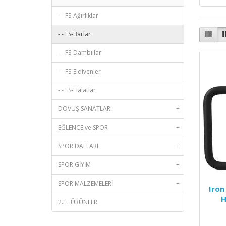
- - FS-Ağırlıklar
- - FS-Barlar
- - FS-Dambıllar
- - FS-Eldivenler
- - FS-Halatlar
DÖVÜŞ SANATLARI
+
EĞLENCE ve SPOR
+
SPOR DALLARI
+
SPOR GİYİM
+
SPOR MALZEMELERİ
+
Iron
H
2.EL ÜRÜNLER