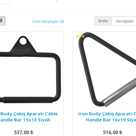
Sırala:
Ürün Karşılaştır (0)
SON
 Body Çekiş Aparatı Cable
Iron Body Çekiş Aparatı 
andle Bar 15x10 Siyah
Handle Bar 16x19 Siy
537,00 ₺
516,00 ₺