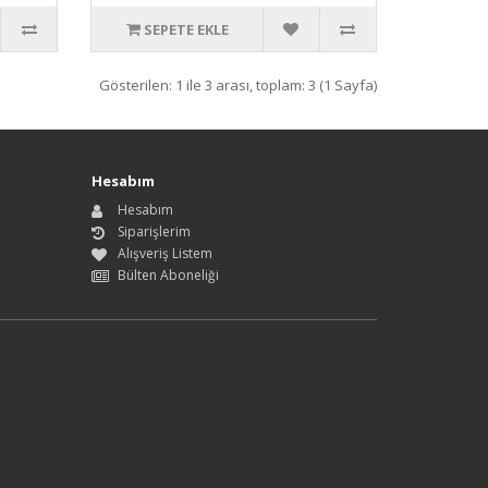
SEPETE EKLE
Gösterilen: 1 ile 3 arası, toplam: 3 (1 Sayfa)
Hesabım
Hesabım
Siparişlerim
Alışveriş Listem
Bülten Aboneliği