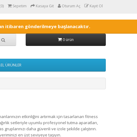
(0)
Sepetim
Kasaya Git
Oturum Aç
Kayıt Ol
'tan itibaren gönderilmeye başlanacaktır.
0 ürün
.EL ÜRÜNLER
anlarınızın etkinliğini artırmak için tasarlanan fitness
ağırlık setleriyle uyumlu profesyonel tutma aparatları,
as gruplarınızı daha güvenli ve izole şekilde çalıştırın.
riminizi en üst seviyeye taşıyın.