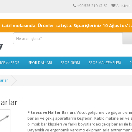
+90 535 210 47 62
A.Listem 
r tatil molasında. Ürünler satışta. Siparişleriniz 10 Ağustos
CE ve SPOR
SPOR DALLARI
SPOR GİYİM
SPOR MALZEMELERİ
2
arlar
arlar
Fitness ve Halter Barları
: Vücut geliştirme ve güç antrenm
barları ve çekiş aparatlarını keşfedin. Kablo makineleri ve 
olimpik bar klipsleri ve farklı boyutlardaki çekiş barları ile k
Dayanıklı ve ergonomik yardımcı ekipmanlarla antrenman ve