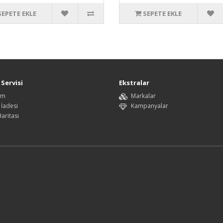
SEPETE EKLE
SEPETE EKLE
Servisi
Ekstralar
şim
Markalar
 İadesi
Kampanyalar
Haritası