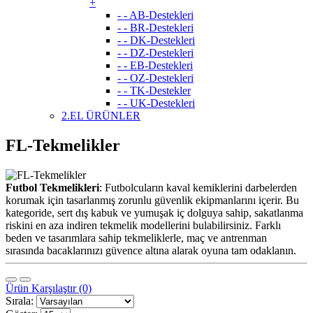
+
- - AB-Destekleri
- - BR-Destekleri
- - DK-Destekleri
- - DZ-Destekleri
- - EB-Destekleri
- - OZ-Destekleri
- - TK-Destekler
- - UK-Destekleri
2.EL ÜRÜNLER
FL-Tekmelikler
Futbol Tekmelikleri
: Futbolcuların kaval kemiklerini darbelerden
korumak için tasarlanmış zorunlu güvenlik ekipmanlarını içerir. Bu
kategoride, sert dış kabuk ve yumuşak iç dolguya sahip, sakatlanma
riskini en aza indiren tekmelik modellerini bulabilirsiniz. Farklı
beden ve tasarımlara sahip tekmeliklerle, maç ve antrenman
sırasında bacaklarınızı güvence altına alarak oyuna tam odaklanın.
Ürün Karşılaştır (0)
Sırala: