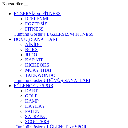
Kategoriler
EGZERSİZ ve FİTNESS
BESLENME
EGZERSİZ
FİTNESS
Tümünü Göster ↓ EGZERSİZ ve FİTNESS
DÖVÜŞ SANATLARI
AİKİDO
BOKS
JUDO
KARATE
KİCKBOKS
MUAY-THAİ
TAEKWONDO
Tümünü Göster ↓ DÖVÜŞ SANATLARI
EĞLENCE ve SPOR
DART
GOLF
KAMP
KAYKAY
PATEN
SATRANÇ
SCOOTERS
Tümünü Göster ↓ EĞLENCE ve SPOR