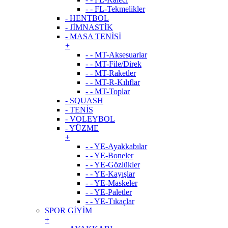
- - FL-Tekmelikler
- HENTBOL
- JİMNASTİK
- MASA TENİSİ
+
- - MT-Aksesuarlar
- - MT-File/Direk
- - MT-Raketler
- - MT-R-Kılıflar
- - MT-Toplar
- SQUASH
- TENİS
- VOLEYBOL
- YÜZME
+
- - YE-Ayakkabılar
- - YE-Boneler
- - YE-Gözlükler
- - YE-Kayışlar
- - YE-Maskeler
- - YE-Paletler
- - YE-Tıkaçlar
SPOR GİYİM
+