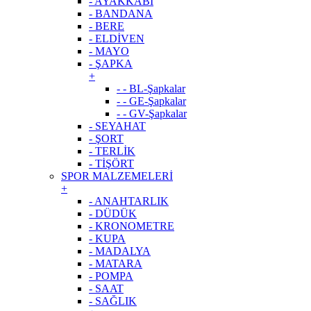
- AYAKKABI
- BANDANA
- BERE
- ELDİVEN
- MAYO
- ŞAPKA
+
- - BL-Şapkalar
- - GE-Şapkalar
- - GV-Şapkalar
- SEYAHAT
- ŞORT
- TERLİK
- TİŞÖRT
SPOR MALZEMELERİ
+
- ANAHTARLIK
- DÜDÜK
- KRONOMETRE
- KUPA
- MADALYA
- MATARA
- POMPA
- SAAT
- SAĞLIK