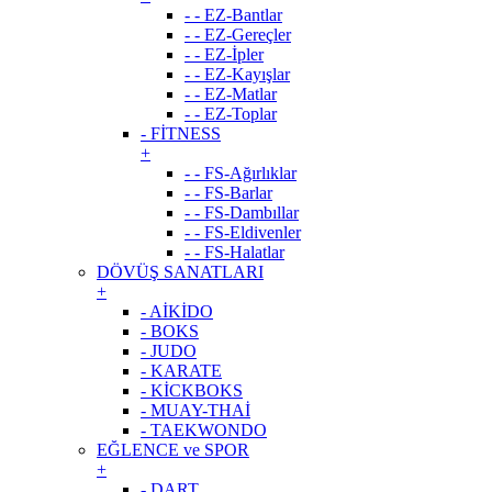
- - EZ-Bantlar
- - EZ-Gereçler
- - EZ-İpler
- - EZ-Kayışlar
- - EZ-Matlar
- - EZ-Toplar
- FİTNESS
+
- - FS-Ağırlıklar
- - FS-Barlar
- - FS-Dambıllar
- - FS-Eldivenler
- - FS-Halatlar
DÖVÜŞ SANATLARI
+
- AİKİDO
- BOKS
- JUDO
- KARATE
- KİCKBOKS
- MUAY-THAİ
- TAEKWONDO
EĞLENCE ve SPOR
+
- DART