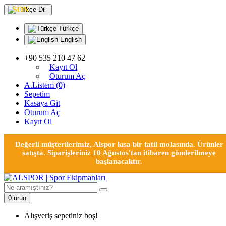
SON
Dil
Türkçe
English
+90 535 210 47 62
Kayıt Ol
Oturum Aç
A.Listem (0)
Sepetim
Kasaya Git
Oturum Aç
Kayıt Ol
Değerli müşterilerimiz, Alspor kısa bir tatil molasında. Ürünler
satışta. Siparişleriniz 10 Ağustos'tan itibaren gönderilmeye
başlanacaktır.
0 ürün
Alışveriş sepetiniz boş!