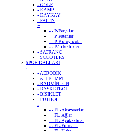
- GOLF
- KAMP
- KAYKAY
- PATEN
+
- - P-Parçalar
- - P-Patenler
- - P-Koruyucular
- - P-Tekerlekler
- SATRANÇ
- SCOOTERS
SPOR DALLARI
-
- AEROBİK
- ATLETİZM
- BADMİNTON
- BASKETBOL
- BİSİKLET
- FUTBOL
-
- - FL-Aksesuarlar
- - FL-Ağlar
- - FL-Ayakkabılar
- - FL-Formalar
- - FL-Kaleci