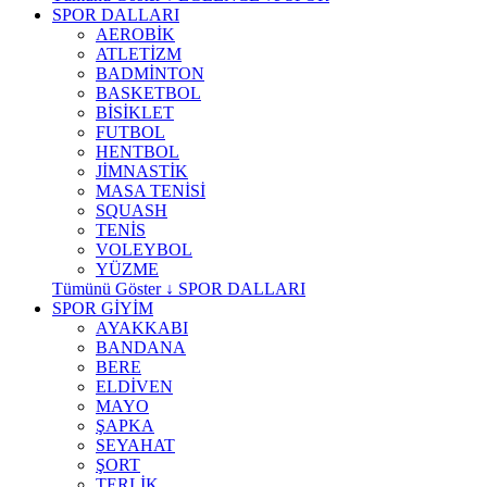
SPOR DALLARI
AEROBİK
ATLETİZM
BADMİNTON
BASKETBOL
BİSİKLET
FUTBOL
HENTBOL
JİMNASTİK
MASA TENİSİ
SQUASH
TENİS
VOLEYBOL
YÜZME
Tümünü Göster ↓ SPOR DALLARI
SPOR GİYİM
AYAKKABI
BANDANA
BERE
ELDİVEN
MAYO
ŞAPKA
SEYAHAT
ŞORT
TERLİK