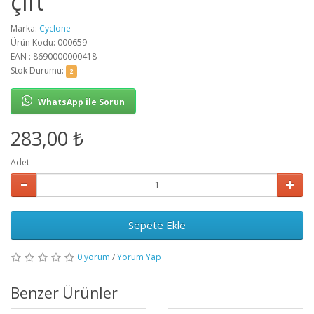
çift
Marka:
Cyclone
Ürün Kodu: 000659
EAN : 8690000000418
Stok Durumu:
2
WhatsApp ile Sorun
283,00 ₺
Adet
Sepete Ekle
0 yorum
/
Yorum Yap
Benzer Ürünler