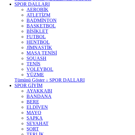
SPOR DALLARI
AEROBİK
ATLETİZM
BADMİNTON
BASKETBOL
BİSİKLET
FUTBOL
HENTBOL
JİMNASTİK
MASA TENİSİ
SQUASH
TENİS
VOLEYBOL
YÜZME
Tümünü Göster ↓ SPOR DALLARI
SPOR GİYİM
AYAKKABI
BANDANA
BERE
ELDİVEN
MAYO
ŞAPKA
SEYAHAT
ŞORT
TERLİK