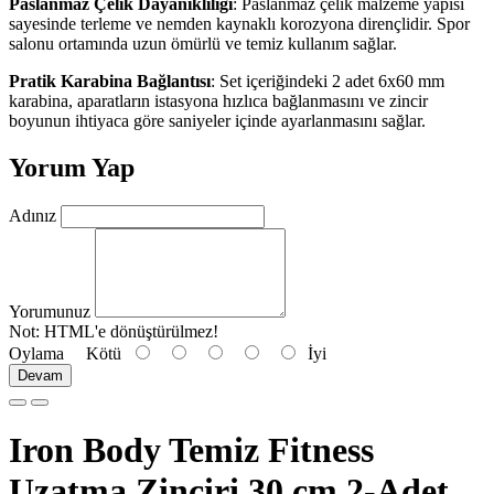
Paslanmaz Çelik Dayanıklılığı
: Paslanmaz çelik malzeme yapısı
sayesinde terleme ve nemden kaynaklı korozyona dirençlidir. Spor
salonu ortamında uzun ömürlü ve temiz kullanım sağlar.
Pratik Karabina Bağlantısı
: Set içeriğindeki 2 adet 6x60 mm
karabina, aparatların istasyona hızlıca bağlanmasını ve zincir
boyunun ihtiyaca göre saniyeler içinde ayarlanmasını sağlar.
Yorum Yap
Adınız
Yorumunuz
Not:
HTML'e dönüştürülmez!
Oylama
Kötü
İyi
Devam
Iron Body Temiz Fitness
Uzatma Zinciri 30 cm 2-Adet