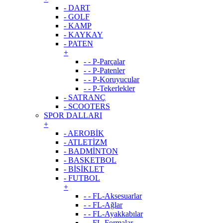
- DART
- GOLF
- KAMP
- KAYKAY
- PATEN
+
- - P-Parçalar
- - P-Patenler
- - P-Koruyucular
- - P-Tekerlekler
- SATRANÇ
- SCOOTERS
SPOR DALLARI
+
- AEROBİK
- ATLETİZM
- BADMİNTON
- BASKETBOL
- BİSİKLET
- FUTBOL
+
- - FL-Aksesuarlar
- - FL-Ağlar
- - FL-Ayakkabılar
- - FL-Formalar