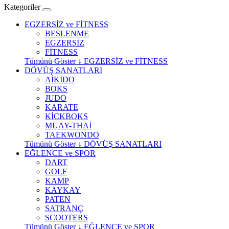
Kategoriler
EGZERSİZ ve FİTNESS
BESLENME
EGZERSİZ
FİTNESS
Tümünü Göster ↓ EGZERSİZ ve FİTNESS
DÖVÜŞ SANATLARI
AİKİDO
BOKS
JUDO
KARATE
KİCKBOKS
MUAY-THAİ
TAEKWONDO
Tümünü Göster ↓ DÖVÜŞ SANATLARI
EĞLENCE ve SPOR
DART
GOLF
KAMP
KAYKAY
PATEN
SATRANÇ
SCOOTERS
Tümünü Göster ↓ EĞLENCE ve SPOR