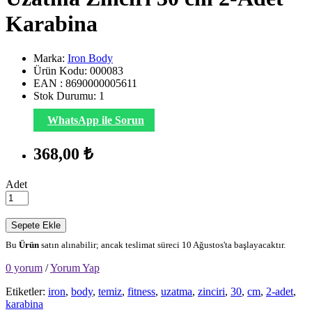
Karabina
Marka:
Iron Body
Ürün Kodu: 000083
EAN : 8690000005611
Stok Durumu:
1
WhatsApp ile Sorun
368,00 ₺
Adet
Sepete Ekle
Bu
Ürün
satın alınabilir; ancak teslimat süreci 10 Ağustos'ta başlayacaktır.
0 yorum
/
Yorum Yap
Etiketler:
iron
,
body
,
temiz
,
fitness
,
uzatma
,
zinciri
,
30
,
cm
,
2-adet
,
karabina