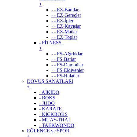
+
- - EZ-Bantlar
- - EZ-Gereçler
- - EZ-İpler
- - EZ-Kayışlar
- - EZ-Matlar
- - EZ-Toplar
- FİTNESS
+
- - FS-Ağırlıklar
- - FS-Barlar
- - FS-Dambıllar
- - FS-Eldivenler
- - FS-Halatlar
DÖVÜŞ SANATLARI
+
- AİKİDO
- BOKS
- JUDO
- KARATE
- KİCKBOKS
- MUAY-THAİ
- TAEKWONDO
EĞLENCE ve SPOR
+