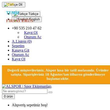
SON
Dil
TEMIZ
Türkçe
English
FIRSAT ÜRÜN
+90 535 210 47 62
Kayıt Ol
Oturum Aç
A.Listem (0)
Sepetim
Kasaya Git
Oturum Aç
Kayıt Ol
Değerli müşterilerimiz, Alspor kısa bir tatil molasında. Ürünler
satışta. Siparişleriniz 10 Ağustos'tan itibaren gönderilmeye
başlanacaktır.
0 ürün
Alışveriş sepetiniz boş!