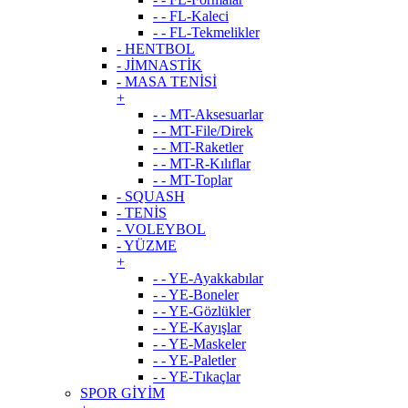
- - FL-Kaleci
- - FL-Tekmelikler
- HENTBOL
- JİMNASTİK
- MASA TENİSİ
+
- - MT-Aksesuarlar
- - MT-File/Direk
- - MT-Raketler
- - MT-R-Kılıflar
- - MT-Toplar
- SQUASH
- TENİS
- VOLEYBOL
- YÜZME
+
- - YE-Ayakkabılar
- - YE-Boneler
- - YE-Gözlükler
- - YE-Kayışlar
- - YE-Maskeler
- - YE-Paletler
- - YE-Tıkaçlar
SPOR GİYİM