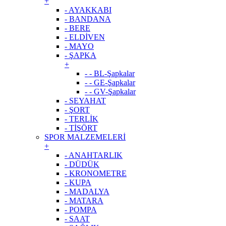
+
- AYAKKABI
- BANDANA
- BERE
- ELDİVEN
- MAYO
- ŞAPKA
+
- - BL-Şapkalar
- - GE-Şapkalar
- - GV-Şapkalar
- SEYAHAT
- ŞORT
- TERLİK
- TİŞÖRT
SPOR MALZEMELERİ
+
- ANAHTARLIK
- DÜDÜK
- KRONOMETRE
- KUPA
- MADALYA
- MATARA
- POMPA
- SAAT