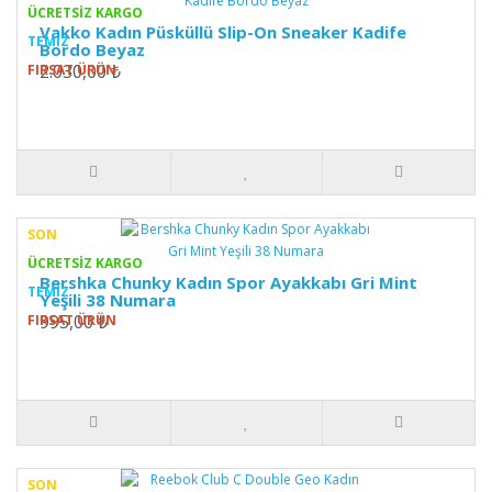
ÜCRETSİZ KARGO
Vakko Kadın Püsküllü Slip-On Sneaker Kadife
TEMIZ
Bordo Beyaz
2.030,00 ₺
FIRSAT ÜRÜN
SON
ÜCRETSİZ KARGO
Bershka Chunky Kadın Spor Ayakkabı Gri Mint
TEMIZ
Yeşili 38 Numara
995,00 ₺
FIRSAT ÜRÜN
SON