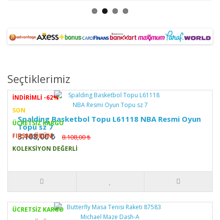
Seçtiklerimiz
İNDİRİMLİ -62%
SON
Spalding Basketbol Topu L61118 NBA Resmi Oyun
ÜCRETSİZ KARGO
Topu sz 7
3.108,00 ₺
FIRSAT ÜRÜN
8.108,00 ₺
KOLEKSIYON DEĞERLI
ÜCRETSİZ KARGO