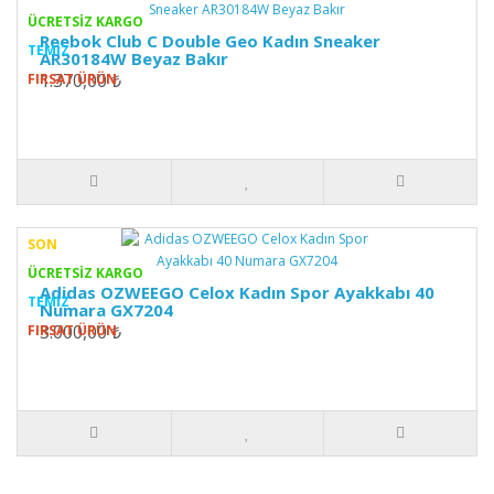
ÜCRETSİZ KARGO
Reebok Club C Double Geo Kadın Sneaker
TEMIZ
AR30184W Beyaz Bakır
1.370,00 ₺
FIRSAT ÜRÜN
SON
ÜCRETSİZ KARGO
Adidas OZWEEGO Celox Kadın Spor Ayakkabı 40
TEMIZ
Numara GX7204
3.000,00 ₺
FIRSAT ÜRÜN