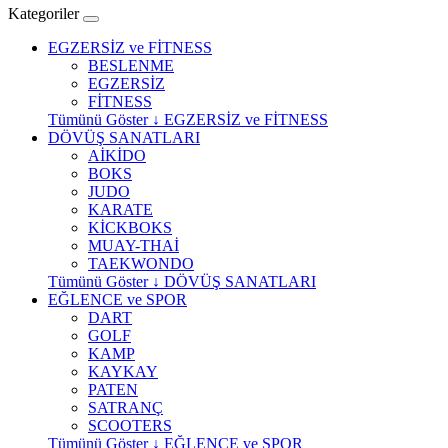
Kategoriler
EGZERSİZ ve FİTNESS
BESLENME
EGZERSİZ
FİTNESS
Tümünü Göster ↓ EGZERSİZ ve FİTNESS
DÖVÜŞ SANATLARI
AİKİDO
BOKS
JUDO
KARATE
KİCKBOKS
MUAY-THAİ
TAEKWONDO
Tümünü Göster ↓ DÖVÜŞ SANATLARI
EĞLENCE ve SPOR
DART
GOLF
KAMP
KAYKAY
PATEN
SATRANÇ
SCOOTERS
Tümünü Göster ↓ EĞLENCE ve SPOR