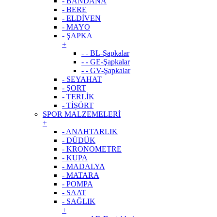
- BANDANA
- BERE
- ELDİVEN
- MAYO
- ŞAPKA
+
- - BL-Şapkalar
- - GE-Şapkalar
- - GV-Şapkalar
- SEYAHAT
- ŞORT
- TERLİK
- TİŞÖRT
SPOR MALZEMELERİ
+
- ANAHTARLIK
- DÜDÜK
- KRONOMETRE
- KUPA
- MADALYA
- MATARA
- POMPA
- SAAT
- SAĞLIK
+