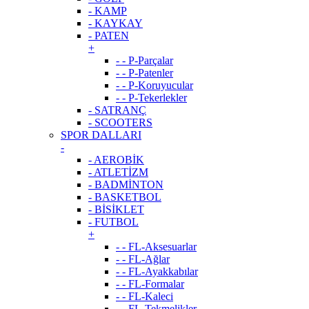
- KAMP
- KAYKAY
- PATEN
+
- - P-Parçalar
- - P-Patenler
- - P-Koruyucular
- - P-Tekerlekler
- SATRANÇ
- SCOOTERS
SPOR DALLARI
-
- AEROBİK
- ATLETİZM
- BADMİNTON
- BASKETBOL
- BİSİKLET
- FUTBOL
+
- - FL-Aksesuarlar
- - FL-Ağlar
- - FL-Ayakkabılar
- - FL-Formalar
- - FL-Kaleci
- - FL-Tekmelikler