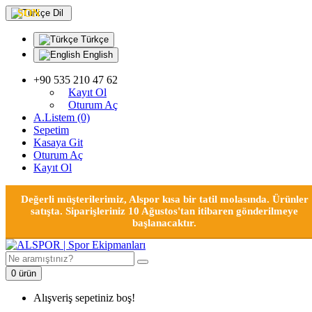
SON
Dil
Türkçe
English
+90 535 210 47 62
Kayıt Ol
Oturum Aç
A.Listem (0)
Sepetim
Kasaya Git
Oturum Aç
Kayıt Ol
Değerli müşterilerimiz, Alspor kısa bir tatil molasında. Ürünler
satışta. Siparişleriniz 10 Ağustos'tan itibaren gönderilmeye
başlanacaktır.
0 ürün
Alışveriş sepetiniz boş!