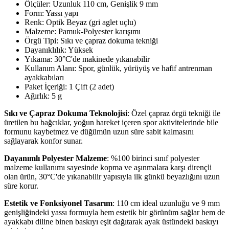
Ölçüler: Uzunluk 110 cm, Genişlik 9 mm
Form: Yassı yapı
Renk: Optik Beyaz (gri aglet uçlu)
Malzeme: Pamuk-Polyester karışımı
Örgü Tipi: Sıkı ve çapraz dokuma tekniği
Dayanıklılık: Yüksek
Yıkama: 30°C'de makinede yıkanabilir
Kullanım Alanı: Spor, günlük, yürüyüş ve hafif antrenman
ayakkabıları
Paket İçeriği: 1 Çift (2 adet)
Ağırlık: 5 g
Sıkı ve Çapraz Dokuma Teknolojisi
: Özel çapraz örgü tekniği ile
üretilen bu bağcıklar, yoğun hareket içeren spor aktivitelerinde bile
formunu kaybetmez ve düğümün uzun süre sabit kalmasını
sağlayarak konfor sunar.
Dayanımlı Polyester Malzeme
: %100 birinci sınıf polyester
malzeme kullanımı sayesinde kopma ve aşınmalara karşı dirençli
olan ürün, 30°C'de yıkanabilir yapısıyla ilk günkü beyazlığını uzun
süre korur.
Estetik ve Fonksiyonel Tasarım
: 110 cm ideal uzunluğu ve 9 mm
genişliğindeki yassı formuyla hem estetik bir görünüm sağlar hem de
ayakkabı diline binen baskıyı eşit dağıtarak ayak üstündeki baskıyı