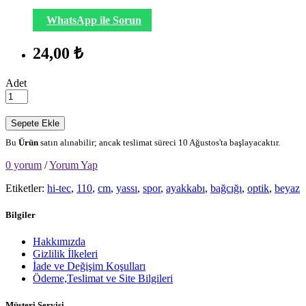
WhatsApp ile Sorun
24,00 ₺
Adet
Sepete Ekle
Bu
Ürün
satın alınabilir; ancak teslimat süreci 10 Ağustos'ta başlayacaktır.
0 yorum
/
Yorum Yap
Etiketler:
hi-tec
,
110
,
cm
,
yassı
,
spor
,
ayakkabı
,
bağcığı
,
optik
,
beyaz
Bilgiler
Hakkımızda
Gizlilik İlkeleri
İade ve Değişim Koşulları
Ödeme,Teslimat ve Site Bilgileri
Müşteri Servisi