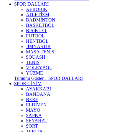
SPOR DALLARI
AEROBİK
ATLETİZM
BADMİNTON
BASKETBOL
BİSİKLET
FUTBOL
HENTBOL
JİMNASTİK
MASA TENİSİ
SQUASH
TENİS
VOLEYBOL
YÜZME
Tümünü Göster ↓ SPOR DALLARI
SPOR GİYİM
AYAKKABI
BANDANA
BERE
ELDİVEN
MAYO
ŞAPKA
SEYAHAT
ŞORT
TERLİK