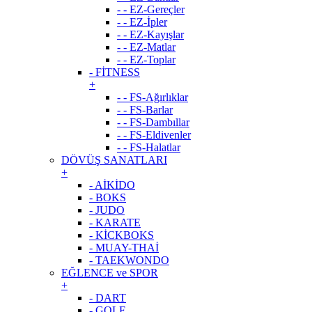
- - EZ-Gereçler
- - EZ-İpler
- - EZ-Kayışlar
- - EZ-Matlar
- - EZ-Toplar
- FİTNESS
+
- - FS-Ağırlıklar
- - FS-Barlar
- - FS-Dambıllar
- - FS-Eldivenler
- - FS-Halatlar
DÖVÜŞ SANATLARI
+
- AİKİDO
- BOKS
- JUDO
- KARATE
- KİCKBOKS
- MUAY-THAİ
- TAEKWONDO
EĞLENCE ve SPOR
+
- DART
- GOLF