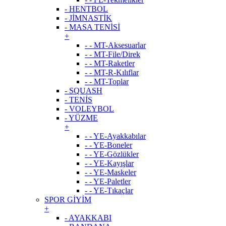
- HENTBOL
- JİMNASTİK
- MASA TENİSİ
+
- - MT-Aksesuarlar
- - MT-File/Direk
- - MT-Raketler
- - MT-R-Kılıflar
- - MT-Toplar
- SQUASH
- TENİS
- VOLEYBOL
- YÜZME
+
- - YE-Ayakkabılar
- - YE-Boneler
- - YE-Gözlükler
- - YE-Kayışlar
- - YE-Maskeler
- - YE-Paletler
- - YE-Tıkaçlar
SPOR GİYİM
+
- AYAKKABI