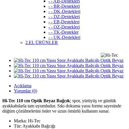
- - AB-Destekleri
- - BR-Destekleri
- - DK-Destekleri
- - DZ-Destekleri
- - EB-Destekleri
- - OZ-Destekleri
- - TK-Destekler
- - UK-Destekleri
2.EL ÜRÜNLER
Açıklama
Yorumlar (0)
Hi-Tec 110 cm Optik Beyaz Bağcık
; spor, yürüyüş ve günlük
ayakkabılarla tam uyumludur. Sıkı dokuma yassı formu sayesinde
düğüm çözülmelerini önler ve uzun ömürlü kullanım sunar.
Marka: Hi-Tec
Tür: Ayakkabı Bağcığı