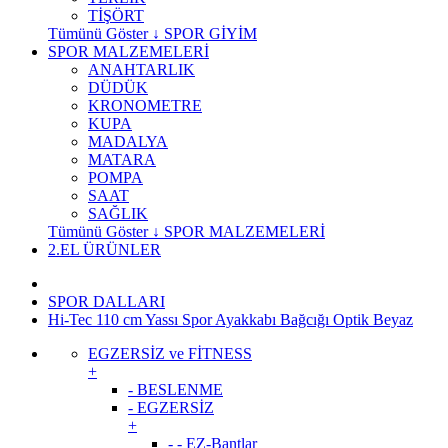
TİŞÖRT
Tümünü Göster ↓ SPOR GİYİM
SPOR MALZEMELERİ
ANAHTARLIK
DÜDÜK
KRONOMETRE
KUPA
MADALYA
MATARA
POMPA
SAAT
SAĞLIK
Tümünü Göster ↓ SPOR MALZEMELERİ
2.EL ÜRÜNLER
SPOR DALLARI
Hi-Tec 110 cm Yassı Spor Ayakkabı Bağcığı Optik Beyaz
EGZERSİZ ve FİTNESS
+
- BESLENME
- EGZERSİZ
+
- - EZ-Bantlar